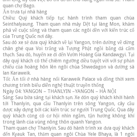
quan chợ Bago.
Ăn trưa tại nhà hàng
Chiều: Quý khách tiếp tục hành trình tham quan chùa
Seinthalyaung. Tham quan nhà máy Dệt tại làng Mon, khám
phá về cuộc sống và tham quan các ngôi đền với kiến trúc cổ
của Trung Quốc nơi đây.
Sau đó xe sẽ đưa quý khách về lại Yangon, trên đường về dừng
chân ghé qua Voi trắng và Tượng Phật ngồi bằng đá cẩm
thạch. Sau đó, huyển xe đi đến Vườn Hoàng Gia Kandawgyi. Tại
đây quý khách có thể chiêm ngưỡng điều tuyệt vời với sự phản
chiếu của hoàng hôn lên ngôi chùa Shwedagon và đường sà
lan Karaweik.
Tối: Ăn tối ở nhà hàng nổi Karaweik Palace và đồng thời xem
chương trình biểu diễn nghệ thuật truyền thống
Ngày 04: YANGON – THANLYIN –YANGON – HÀ NỘI
Sáng: Sau bữa sáng tại khách sạn. Xe đón quý khách khởi hành
tới Thanlyin, qua cầu Thanlyin trên sông Yangon, cây cầu
được xây dựng bởi các kiến trúc sư người Trung Quốc. Qua đây
quý khách cũng có cơ hội nhìn ngắm, tận hưởng không khí
trong lành của vùng nông thôn quanh Yangon.
Tham quan chợ Thanlyin. Sau đó hành trình xe đưa quý khách
đến Kyauk Tan, thăm quan ngôi Chùa Yele Bhaya, là 1 ngôi