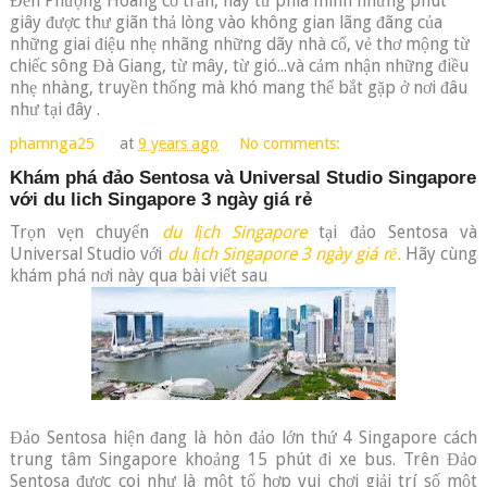
Đến Phượng Hoàng cổ trấn, hãy từ phía mình những phút
giây được thư giãn thả lòng vào không gian lãng đãng của
những giai điệu nhẹ nhãng những dãy nhà cổ, vẻ thơ mộng từ
chiếc sông Đà Giang, từ mây, từ gió...và cảm nhận những điều
nhẹ nhàng, truyền thống mà khó mang thể bắt gặp ở nơi đâu
như tại đây .
phamnga25
at
9 years ago
No comments:
Khám phá đảo Sentosa và Universal Studio Singapore
với du lich Singapore 3 ngày giá rẻ
Trọn vẹn chuyến
du lịch Singapore
tại đảo Sentosa và
Universal Studio với
du lịch Singapore 3 ngày giá rẻ.
Hãy cùng
khám phá nơi này qua bài viết sau
Đảo Sentosa hiện đang là hòn đảo lớn thứ 4 Singapore cách
trung tâm Singapore khoảng 15 phút đi xe bus. Trên Đảo
Sentosa được coi như là một tổ hợp vui chơi giải trí số một