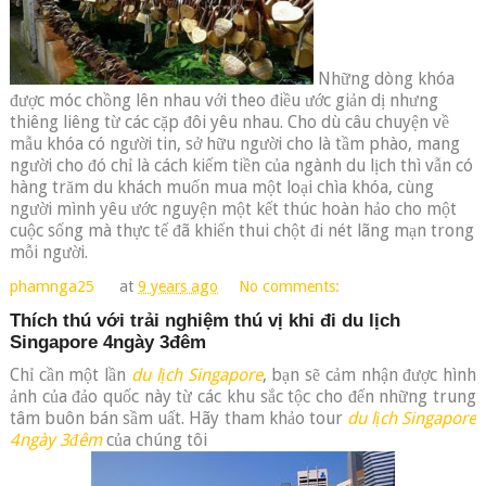
Những dòng khóa
được móc chồng lên nhau với theo điều ước giản dị nhưng
thiêng liêng từ các cặp đôi yêu nhau. Cho dù câu chuyện về
mẫu khóa có người tin, sở hữu người cho là tầm phào, mang
người cho đó chỉ là cách kiếm tiền của ngành du lịch thì vẫn có
hàng trăm du khách muốn mua một loại chìa khóa, cùng
người mình yêu ước nguyện một kết thúc hoàn hảo cho một
cuộc sống mà thực tế đã khiến thui chột đi nét lãng mạn trong
mỗi người.
phamnga25
at
9 years ago
No comments:
Thích thú với trải nghiệm thú vị khi đi du lịch
Singapore 4ngày 3đêm
Chỉ cần một lần
du lịch Singapore
, bạn sẽ cảm nhận được hình
ảnh của đảo quốc này từ các khu sắc tộc cho đến những trung
tâm buôn bán sầm uất. Hãy tham khảo tour
du lịch Singapore
4ngày 3đêm
của chúng tôi