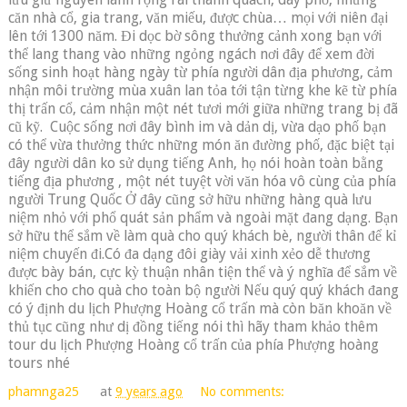
căn nhà cổ, gia trang, văn miếu, được chùa… mọi với niên đại
lên tới 1300 năm. Đi dọc bờ sông thưởng cảnh xong bạn với
thể lang thang vào những ngỏng ngách nơi đây để xem đời
sống sinh hoạt hàng ngày từ phía người dân địa phương, cảm
nhận môi trường mùa xuân lan tỏa tới tận từng khe kẽ từ phía
thị trấn cổ, cảm nhận một nét tươi mới giữa những trang bị đã
cũ kỹ.
Cuộc sống nơi đây bình im và dản dị, vừa dạo phố bạn
có thể vừa thưởng thức những món ăn đường phố, đặc biệt tại
đây người dân ko sử dụng tiếng Anh, họ nói hoàn toàn bằng
tiếng địa phương , một nét tuyệt vời văn hóa vô cùng của phía
người Trung Quốc Ở đây cũng sở hữu những hàng quà lưu
niệm nhỏ với phổ quát sản phẩm và ngoài mặt đang dạng. Bạn
sở hữu thể sắm về làm quà cho quý khách bè, người thân để kỉ
niệm chuyến đi.Có đa dạng đôi giày vải xinh xẻo dễ thương
được bày bán, cực kỳ thuận nhân tiện thể và ý nghĩa để sắm về
khiến cho cho quà cho toàn bộ người Nếu quý quý khách đang
có ý định du lịch Phượng Hoàng cổ trấn mà còn băn khoăn về
thủ tục cũng như dị đồng tiếng nói thì hãy tham khảo thêm
tour du lịch Phượng Hoàng cổ trấn của phía Phượng hoàng
tours nhé
phamnga25
at
9 years ago
No comments: