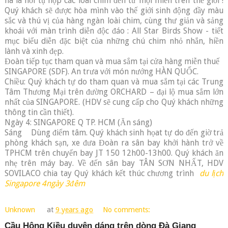
ha là nơi tụ họp các loài chim đến từ mọi miền trên thế giới !
Quý khách sẽ được hòa mình vào thế giới sinh động đầy màu
sắc và thú vị của hàng ngàn loài chim, cùng thư giản và sảng
khoái với màn trình diễn độc đáo : All Star Birds Show - tiết
mục biểu diễn đặc biệt của những chú chim nhỏ nhắn, hiền
lành và xinh đẹp.
Đoàn tiếp tục tham quan và mua sắm tại cửa hàng miễn thuế
SINGAPORE (SDF). An trưa với món nướng HÀN QUỐC.
Chiều: Quý khách tự do tham quan và mua sắm tại các Trung
Tâm Thương Mại trên đường ORCHARD – đại lộ mua sắm lớn
nhất của SINGAPORE. (HDV sẽ cung cấp cho Quý khách những
thông tin cần thiết).
Ngày 4: SINGAPORE Q TP. HCM (Ăn sáng)
Sáng Dùng điểm tâm. Quý khách sinh họat tự do đến giờ trả
phòng khách sạn, xe đưa Đoàn ra sân bay khởi hành trở về
TPHCM trên chuyến bay JT 150 12h00-13h00. Quý khách ăn
nhẹ trên máy bay. Về đến sân bay TÂN SƠN NHẤT, HDV
SOVILACO chia tay Quý khách kết thúc chương trình
du lịch
Singapore 4ngày 3đêm
Unknown
at
9 years ago
No comments:
Cầu Hông Kiều duyên dáng trên dòng Đà Giang