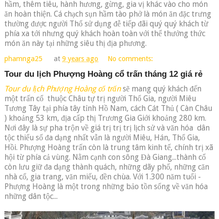
hầm, thêm tiêu, hành hương, gừng, gia vị khác vào cho món
ăn hoàn thiện. Cá chạch sụn hầm tào phở là món ăn đặc trưng
thường được người Thổ sử dụng đễ tiếp đãi quý quý khách từ
phía xa tới nhưng quý khách hoàn toàn với thể thưởng thức
món ăn này tại những siêu thị địa phương.
phamnga25
at
9 years ago
No comments:
Tour du lịch Phượng Hoàng cổ trấn tháng 12 giá rẻ
Tour du lịch Phượng Hoàng cổ trấn
sẽ mang quý khách đến
một trấn cổ thuộc Châu tự trị người Thổ Gia, người Miêu
Tương Tây tại phía tây tỉnh Hồ Nam, cách Cát Thủ ( Càn Châu
) khoảng 53 km, địa cấp thị Trương Gia Giới khoảng 280 km.
Nơi đây là sự pha trộn về giá trị trị trị lịch sử và văn hóa dân
tộc thiểu số đa dạng nhất vẫn là người Miêu, Hán, Thổ Gia,
Hồi. Phượng Hoàng trấn còn là trung tâm kinh tế, chính trị xã
hội từ phía cả vùng. Nằm cạnh con sông Đà Giang...thành cổ
còn lưu giữ đa dạng thành quách, những dãy phố, những căn
nhà cổ, gia trang, văn miếu, đền chùa. Với 1.300 năm tuổi -
Phượng Hoàng là một trong những bảo tồn sống về văn hóa
những dân tộc...