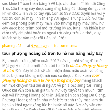
sức khỏe từ bản thân bằng 999 bậc cầu thành để lên tới Cổng
Trời. Cầu thang này được cung ứng bằng đá, thẳng đứng, chia
khiến cho 3 làn và có tay vịn. Con số 999 được tuyển lựa với ý
tức thị con số may linh thiêng với người Trung Quốc, với thể
đem tới phong phú may mắn. Vào những ngày mây phủ, nơi
đây được bao trùm bởi môi trường kỳ ảo, lung linh khiến bạn
cảm thấy chỉ phải bước ra ngoại trừ cổng trời kia thôi, quý
khách sẽ lạc vào một cõi tiên, cõi Phật.
phamnga25
at
9 years ago
No comments:
tour phượng hoàng cổ trấn từ hà nội bằng máy bay
Bạn muốn trải nghiệm xuân 2017 này tại một vùng đất mới .
Một gợi ý nhỏ cho một điểm tới to đó là
du lich Phượng Hoàng
cổ trấn
. Đến đây khách sẽ cảm nhận được mẫu xuân vô cùng
khác biệt mà không một nơi nào có được .
Đầu xuân
tour
phượng hoàng cổ trấn từ hà nội bằng máy bay
mang khách
lên một chuyến tàu dài đi ngược về phía bắc sang tới Trung
Quốc khi vẫn còn lạnh giá trị vì nơi đây tuyết tan muộn , tìm
đến với Phượng Hoàng cổ trấn .Nằm bên con sông Đà Giang,
Phượng Hoàng cổ trấn như một bức tranh thủy mặc làm du
bạn ko khỏi ngỡ ngàng lúc lạc bước tới đây. Nơi đây vẫn còn
lưu giữ nguyên lành rộng rãi thành quách, dãy phố, những