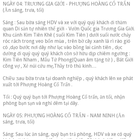
NGÀY 04: TRƯƠNG GIA GIỚI - PHƯỢNG HOÀNG CỔ TRẤN
(Ăn sáng, trưa, tối)
Sáng : Sau bữa sáng HDV và xe với quý quý khách đi thăm
quan Di sản tự nhiên thế giới - Vườn Quốc gia Trương Gia Giới.
Khu cảnh Kim Tiên Khê ( suối Kim Tiên ) dưới suối nước chảy
róc rách trong veo bốn mùa , trên bờ cây xanh lá rì rào gió
có ,dạo bước nơi đây như lạc vào bồng lai cảnh tiên , dọc
đường đi quý quý quý khách còn sở hữu dịp chiêm ngưỡng :
Kim Tiên Nham , Mẫu Tử Phong(Quan âm tặng tử ) , Bát Giới
cõng vợ , Xẻ núi cứu mẹ,Thầy trò thủ kinh…
Chiều :sau bữa trưa tại doanh nghiệp , quý khách lên xe phát
xuất tới Phượng Hoàng Cổ Trấn .
Tối : Quý quý bạn tới Phượng Hoàng Cổ trấn, ăn tối, nhận
phòng bạn sạn và nghỉ đêm tại đây.
NGÀY 05: PHƯỢNG HOÀNG CỔ TRẤN - NAM NINH (Ăn
sáng, trưa, tối)
Sáng: Sau lúc ăn sáng, quý bạn trả phòng, HDV và xe có quý