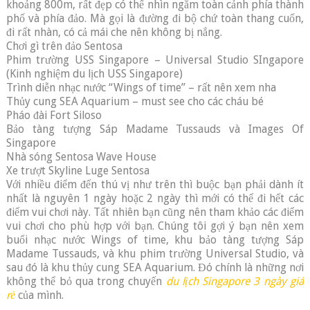
khoảng 800m, rất đẹp có thể nhìn ngắm toàn cảnh phía thành
phố và phía đảo. Mà gọi là đường đi bộ chứ toàn thang cuốn,
đi rất nhàn, có cả mái che nên không bị nắng.
Chơi gì trên đảo Sentosa
Phim trường USS Singapore – Universal Studio SIngapore
(Kinh nghiệm du lịch USS Singapore)
Trình diễn nhạc nước “Wings of time” – rất nên xem nha
Thủy cung SEA Aquarium – must see cho các cháu bé
Pháo đài Fort Siloso
Bảo tàng tượng Sáp Madame Tussauds và Images Of
Singapore
Nhà sóng Sentosa Wave House
Xe trượt Skyline Luge Sentosa
Với nhiều điểm đến thú vị như trên thì buộc bạn phải dành ít
nhất là nguyên 1 ngày hoặc 2 ngày thì mới có thể đi hết các
điểm vui chơi này. Tất nhiên bạn cũng nên tham khảo các điểm
vui chơi cho phù hợp với bạn. Chúng tôi gợi ý bạn nên xem
buổi nhạc nước Wings of time, khu bảo tàng tượng Sáp
Madame Tussauds, và khu phim trường Universal Studio, và
sau đó là khu thủy cung SEA Aquarium. Đó chính là những nơi
không thể bỏ qua trong chuyến
du lịch Singapore 3 ngày giá
rẻ
của mình.