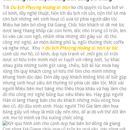
Tới
Du lịch Phượng Hoàng cổ trấn
ko chỉ quyến rũ bạn bởi vẻ
cổ kính, đầy nghệ thuật, tiện ích du lịch rất sẵn, tiện thể lợi mà
còn bởi những nét sinh hoạt cổ xưa từ phía người dân tộc
Miêu hai bên bờ sông Đà Giang. Chắc hẳn khách sẽ đê mê lúc
được lang thang khắp các con hẻm, dốc nhỏ trong cổ trấn, len
lỏi vào các con ngõ, nhắm nhía những đôi giày vải đồ thủ
công mỹ nghệ, ăn món đường phố lạ, ngồi thưởng thức coffe
và nghe nhạc.
Khu
> du lịch PHượng Hoàng cổ trấn tự túc
cảnh sắc mơ hồ, cổ kính, đẹp tựa tranh vẽ ,mỗi góc cổ trấn
được sở hữu trên minh một vẻ tuyệt vời riêng biệt, Sự khác
nhau giữa những sườn giờ: sáng, chiều, bất kể lúc mưa hay
nắng thì quý khách cũng sở hữu thể tìm cho mình những
khung hình độc đáo. Đến đây quý khách không khó để bắt gặp
nhưng sinh hoạt siêu đời thường từ phía các dân tộc. Một vài
người Miêu bên mẹt hàng nhỏ thêu thùa khâu vá hay làm cho
đồ thủ công mỹ nghệ bằng bạc siêu khéo léo. Hay gặp người
Hán đi lang thang bán cho du khách những mẫu vòng hoa
đeo cổ, đội đầu xinh xinh. Hoặc người Thổ Gia làm đèn hoa
bằng giấy với nhụy là một cây nến nhỏ, để ai đó với thể đốt lên
ước mơ từ mình và thả xuống chiếc sông.
Con sông Đà Giang chảy qua cổ trấn ko quá sâu, đáy sông với