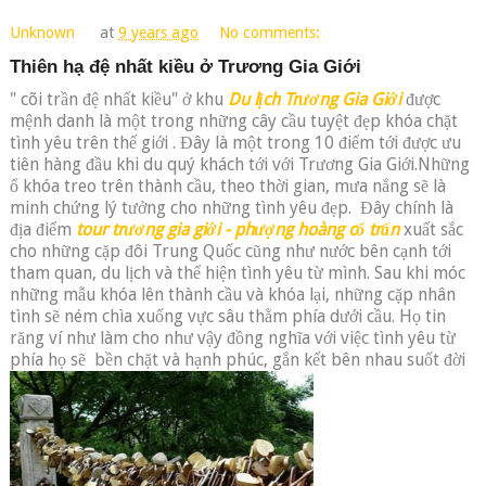
Unknown
at
9 years ago
No comments:
Thiên hạ đệ nhất kiều ở Trương Gia Giới
" cõi trần đệ nhất kiều" ở khu
Du lịch Trương Gia Giới
được
mệnh danh là một trong những cây cầu tuyệt đẹp khóa chặt
tình yêu trên thế giới . Đây là một trong 10 điểm tới được ưu
tiên hàng đầu khi du quý khách tới với Trương Gia Giới.Những
ổ khóa treo trên thành cầu, theo thời gian, mưa nắng sẽ là
minh chứng lý tưởng cho những tình yêu đẹp.
Đây chính là
địa điểm
tour trương gia giới - phượng hoàng cổ trấn
xuất sắc
cho những cặp đôi Trung Quốc cũng như nước bên cạnh tới
tham quan, du lịch và thể hiện tình yêu từ mình. Sau khi móc
những mẫu khóa lên thành cầu và khóa lại, những cặp nhân
tình sẽ ném chìa xuống vực sâu thằm phía dưới cầu. Họ tin
răng ví như làm cho như vậy đồng nghĩa với việc tình yêu từ
phía họ sẽ bền chặt và hạnh phúc, gắn kết bên nhau suốt đời