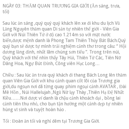
NGÀY 03: THĂM QUAN TRƯƠNG GIA GIỚI (Ăn sáng, trưa,
tối)
Sau lúc ăn sáng ,quý quý quý khách lên xe đi khu du lịch Vũ
Lăng Nguyên thăm quan Di sản tự nhiên thế giới - Viên Gia
Giới với Núi Thiên Tử ở độ cao 1.214m so với mặt nước
biển,được mệnh danh là Phong Tam Thiên Thủy Bát Bách.Quý
quý bạn sẽ được tự mình trải nghiệm cảnh thơ trong câu: “ Hội
đương lăng đỉnh, nhất lãm chúng sơn tiểu ”. Trong trên núi,
Quý khách với thể nhìn thấy Tây Hải, Thiên Tử Các, Tiên Nữ
Dâng Hoa, Ngự Bút Đỉnh, Công viên Hạc Long…
Chiều : Sau lúc ăn trưa quý khách đi thang Bách Long lên thăm
quan Viên Gia Giới với khu cảnh quan cốt lõi của Trương gia
giới,du ngoạn nơi đã từng quay phim ngoại cảnh AVATAR , Đài
Mê Hồn , Núi Hallelujah ,Ngũ Nữ lạy Thày ,Thiên Hạ Đệ Nhất
Kiều……Nơi được ví danh là chậu cảnh khoách đại , bồng lai
cảnh tiên thu nhỏ, cho bạn tận hưởng một cảnh đẹp tự nhiên
hùng vĩ sinh và tuyệt hoàn hảo .
Tối : Đoàn ăn tối và nghỉ đêm tại Trương Gia Giới.