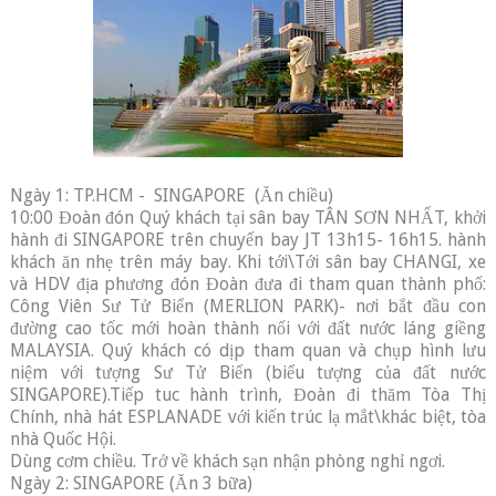
Ngày 1: TP.HCM - SINGAPORE (Ăn chiều)
10:00 Đoàn đón Quý khách tại sân bay TÂN SƠN NHẤT, khởi
hành đi SINGAPORE trên chuyến bay JT 13h15- 16h15. hành
khách ăn nhẹ trên máy bay. Khi tới\Tới sân bay CHANGI, xe
và HDV địa phương đón Đoàn đưa đi tham quan thành phố:
Công Viên Sư Tử Biển (MERLION PARK)- nơi bắt đầu con
đường cao tốc mới hoàn thành nối với đất nước láng giềng
MALAYSIA. Quý khách có dịp tham quan và chụp hình lưu
niệm với tượng Sư Tử Biển (biểu tượng của đất nước
SINGAPORE).Tiếp tuc hành trình, Đoàn đi thăm Tòa Thị
Chính, nhà hát ESPLANADE với kiến trúc lạ mắt\khác biệt, tòa
nhà Quốc Hội.
Dùng cơm chiều. Trở về khách sạn nhận phòng nghỉ ngơi.
Ngày 2: SINGAPORE (Ăn 3 bữa)