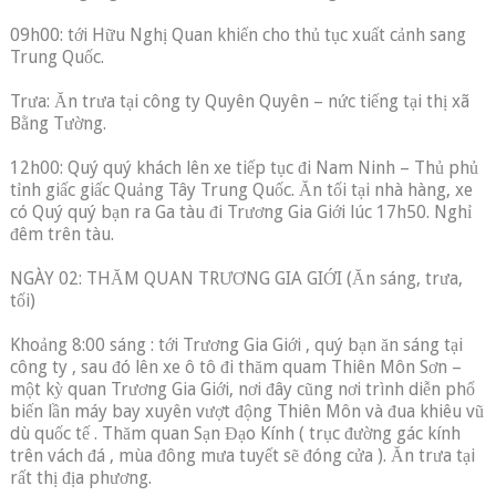
09h00: tới Hữu Nghị Quan khiến cho thủ tục xuất cảnh sang
Trung Quốc.
Trưa: Ăn trưa tại công ty Quyên Quyên – nức tiếng tại thị xã
Bằng Tường.
12h00: Quý quý khách lên xe tiếp tục đi Nam Ninh – Thủ phủ
tỉnh giấc giấc Quảng Tây Trung Quốc. Ăn tối tại nhà hàng, xe
có Quý quý bạn ra Ga tàu đi Trương Gia Giới lúc 17h50. Nghỉ
đêm trên tàu.
NGÀY 02: THĂM QUAN TRƯƠNG GIA GIỚI (Ăn sáng, trưa,
tối)
Khoảng 8:00 sáng : tới Trương Gia Giới , quý bạn ăn sáng tại
công ty , sau đó lên xe ô tô đi thăm quam Thiên Môn Sơn –
một kỳ quan Trương Gia Giới, nơi đây cũng nơi trình diễn phổ
biến lần máy bay xuyên vượt động Thiên Môn và đua khiêu vũ
dù quốc tế . Thăm quan Sạn Đạo Kính ( trục đường gác kính
trên vách đá , mùa đông mưa tuyết sẽ đóng cửa ). Ăn trưa tại
rất thị địa phương.