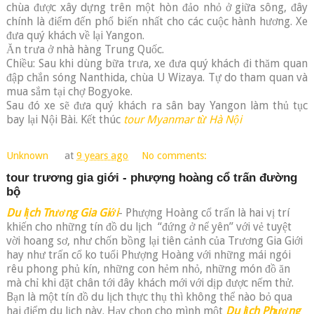
chùa được xây dựng trên một hòn đảo nhỏ ở giữa sông, đây
chính là điểm đến phổ biến nhất cho các cuộc hành hương. Xe
đưa quý khách về lại Yangon.
Ăn trưa ở nhà hàng Trung Quốc.
Chiều: Sau khi dùng bữa trưa, xe đưa quý khách đi thăm quan
đập chắn sóng Nanthida, chùa U Wizaya. Tự do tham quan và
mua sắm tại chợ Bogyoke.
Sau đó xe sẽ đưa quý khách ra sân bay Yangon làm thủ tục
bay lại Nội Bài. Kết thúc
tour Myanmar từ Hà Nội
Unknown
at
9 years ago
No comments:
tour trương gia giới - phượng hoàng cổ trấn đường
bộ
Du lịch Trương Gia Giới
- Phượng Hoàng cổ trấn là hai vị trí
khiến cho những tín đồ du lịch “đứng ở nể yên” với vẻ tuyệt
vời hoang sơ, như chốn bồng lại tiên cảnh của Trương Gia Giới
hay như trấn cổ ko tuổi Phượng Hoàng với những mái ngói
rêu phong phủ kín, những con hẻm nhỏ, những món đồ ăn
mà chỉ khi đặt chân tới đây khách mới với dịp được nếm thử.
Bạn là một tín đồ du lịch thực thụ thì không thể nào bỏ qua
hai điểm du lịch này. Hạy chọn cho mình một
Du lịch Phượng