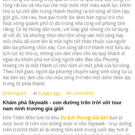
rộng rãi tảo và rêu tạo cho mặt nước một màu xanh lục. Điểm
thú vị tại chỗ dân trong thành thường ra bờ sông để tắm táp,
giặt giũ, rửa rau, hoa quả trước lúc đem bán ngoại trừ chợ
hoặc vòng quanh phố cổ dù trong nhà cũng với phòng tắm
riêng. Có hệ thống dẫn nước, với máy giặt nhưng chỉ sử dụng
để vắt đồ. Và nhường nhịn như tắm sông vào mỗi sáng hay
mỗi chiều đã vươn lên là một nghi tiết thân thuộc của người
dân địa phương chốn này. Con sông đã trở thành một kiểu du
lịch cực kỳ thú vị, những con đèo chèo cho du quý khách đi
ngao du khám phá nơi sống người dân. Ban đầu Phượng
Hoàng chỉ là một thành cổ nhỏ nằm về một phía của bờ sông.
Theo thời gian, người địa phương chuyển sang sinh sống tại cả
hai bên bờ, làm cho cho mẫu sông trở nên một điểm nhấn đặc
trưng từ phía thành.
phamnga25
at
9 years ago
No comments:
Khám phá Skywalk - con đường trên trời với tour
nam ninh trương gia giới
Đến Thiên Môn Sơn từ khu
Du lịch Trương Gia Giới
bạn sẽ
được bươc đi trên con đường được ví như Skywalk - trục đường
trên trời.Với thiết kế là những tấm kính trong suốt dày hơn 6