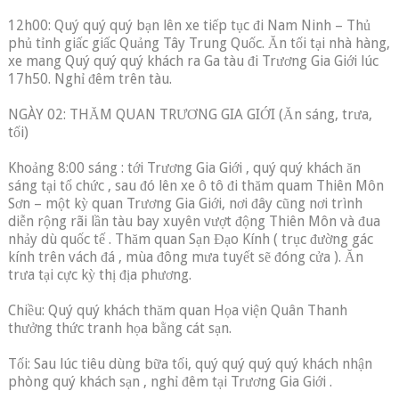
12h00: Quý quý quý bạn lên xe tiếp tục đi Nam Ninh – Thủ
phủ tỉnh giấc giấc Quảng Tây Trung Quốc. Ăn tối tại nhà hàng,
xe mang Quý quý quý khách ra Ga tàu đi Trương Gia Giới lúc
17h50. Nghỉ đêm trên tàu.
NGÀY 02: THĂM QUAN TRƯƠNG GIA GIỚI (Ăn sáng, trưa,
tối)
Khoảng 8:00 sáng : tới Trương Gia Giới , quý quý khách ăn
sáng tại tổ chức , sau đó lên xe ô tô đi thăm quam Thiên Môn
Sơn – một kỳ quan Trương Gia Giới, nơi đây cũng nơi trình
diễn rộng rãi lần tàu bay xuyên vượt động Thiên Môn và đua
nhảy dù quốc tế . Thăm quan Sạn Đạo Kính ( trục đường gác
kính trên vách đá , mùa đông mưa tuyết sẽ đóng cửa ). Ăn
trưa tại cực kỳ thị địa phương.
Chiều: Quý quý khách thăm quan Họa viện Quân Thanh
thưởng thức tranh họa bằng cát sạn.
Tối: Sau lúc tiêu dùng bữa tối, quý quý quý quý khách nhận
phòng quý khách sạn , nghỉ đêm tại Trương Gia Giới .