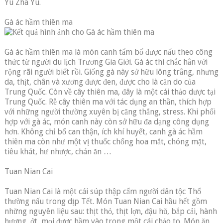
Yu Zha Yu.
Gà ác hầm thiên ma
Gà ác hầm thiên ma là món canh tẩm bổ được nấu theo công
thức từ người du lịch Trương Gia Giới. Gà ác thì chắc hẳn với
rộng rãi người biết rồi. Giống gà này sở hữu lông trắng, nhưng
da, thịt, chân và xương được đen, được cho là căn do của
Trung Quốc. Còn về cây thiên ma, đây là một cái thảo dược tại
Trung Quốc. Rễ cây thiên ma với tác dụng an thần, thích hợp
với những người thường xuyên bị căng thẳng, stress. Khi phối
hợp với gà ác, món canh này còn sở hữu đa dạng công dụng
hơn. Không chỉ bổ can thận, ích khí huyết, canh gà ác hầm
thiên ma còn như một vị thuốc chống hoa mắt, chóng mặt,
tiêu khát, hư nhược, chán ăn …
Tuan Nian Cai
Tuan Nian Cai là một cái súp thập cẩm người dân tộc Thổ
thường nấu trong dịp Tết. Món Tuan Nian Cai hầu hết gồm
những nguyên liệu sau: thịt thỏ, thịt lợn, đậu hũ, bắp cải, hành
hương, ớt, mọi được hầm vào trong một cái chảo to. Món ăn