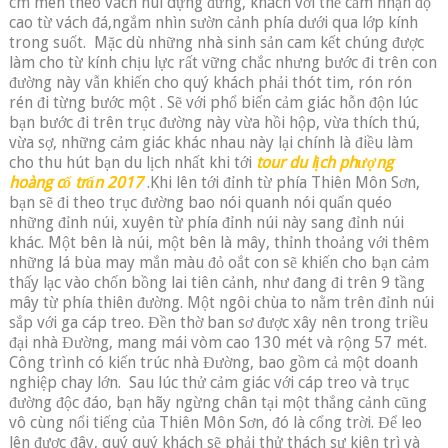
cm men theo vách núi dựng đứng, khách với thể cảm nhận độ
cao từ vách đá,ngắm nhìn sườn cảnh phía dưới qua lớp kính
trong suốt.
Mặc dù những nhà sinh sản cam kết chúng được
làm cho từ kính chịu lực rất vững chắc nhưng bước đi trên con
đường này vẫn khiến cho quý khách phải thót tim, rón rón
rén đi từng bước một . Sẽ với phổ biến cảm giác hỗn độn lúc
bạn bước đi trên trục đường này vừa hồi hộp, vừa thích thú,
vừa sợ, những cảm giác khác nhau này lại chính là điều làm
cho thu hút bạn du lịch nhất khi tới
tour du lịch phượng
hoàng cổ trấn 2017
.Khi lên tới đỉnh từ phía Thiên Môn Sơn,
bạn sẽ đi theo trục đường bao nói quanh nói quẩn quéo
những đỉnh núi, xuyên từ phía đỉnh núi này sang đỉnh núi
khác. Một bên là núi, một bên là mây, thỉnh thoảng với thêm
những lá bùa may mắn màu đỏ oắt con sẽ khiến cho bạn cảm
thấy lạc vào chốn bồng lai tiên cảnh, như đang đi trên 9 tầng
mây từ phía thiên đường. Một ngôi chùa to nằm trên đỉnh núi
sắp với ga cáp treo. Đền thờ ban sơ được xây nên trong triều
đại nhà Đường, mang mái vòm cao 130 mét và rộng 57 mét.
Công trình có kiến ​​trúc nhà Đường, bao gồm cả một doanh
nghiệp chay lớn.
Sau lúc thử cảm giác với cáp treo và trục
đường độc đáo, bạn hãy ngừng chân tại một thắng cảnh cũng
vô cùng nổi tiếng của Thiên Môn Sơn, đó là cổng trời. Để leo
lên được đây, quý quý khách sẽ phải thử thách sự kiên trì và