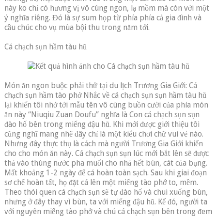
này ko chỉ có hương vị vô cùng ngon, lạ mồm mà còn với một
ý nghĩa riêng. Đó là sự sum họp từ phía phía cả gia đình và
cầu chúc cho vụ mùa bội thu trong năm tới.
Cá chạch sụn hầm tàu hũ
Món ăn ngon buộc phải thử tại du lịch Trương Gia Giới: Cá
chạch sụn hầm tào phở Nhắc về cá chạch sụn sụn hầm tàu hũ
lại khiến tôi nhớ tới mẫu tên vô cùng buồn cười của phía món
ăn này “Niuqiu Zuan Doufu” nghĩa là Con cá chạch sụn sụn
đào hố bên trong miếng đậu hũ. Khi mới được giới thiệu tôi
cũng nghĩ mang nhẽ đây chỉ là một kiểu chơi chữ vui vẻ nào.
Nhưng đây thực thụ là cách mà người Trương Gia Giới khiến
cho cho món ăn này. Cá chạch sụn sụn lúc mới bắt lên sẽ được
thả vào thùng nước pha muối cho nhả hết bùn, cát của bụng.
Mất khoảng 1-2 ngày để cá hoàn toàn sạch. Sau khi giai đoạn
sơ chế hoàn tất, họ đặt cá lên một miếng tào phớ to, mềm.
Theo thói quen cá chạch sụn sẽ tự đào hố và chui xuống bùn,
nhưng ở đây thay vì bùn, ta với miếng đậu hũ. Kế đó, người ta
với nguyên miếng tào phở và chú cá chạch sụn bên trong đem