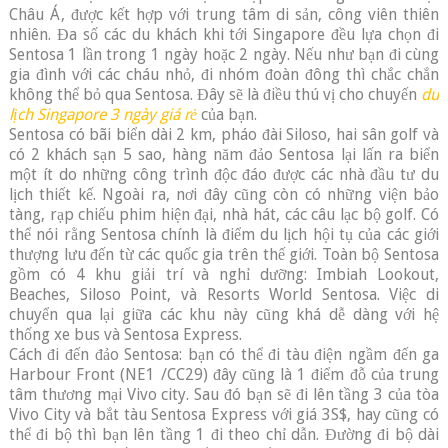
Châu Á, được kết hợp với trung tâm di sản, công viên thiên
nhiên. Đa số các du khách khi tới Singapore đều lựa chọn đi
Sentosa 1 lần trong 1 ngày hoặc 2 ngày. Nếu như bạn đi cùng
gia đình với các cháu nhỏ, đi nhóm đoàn đông thì chắc chắn
không thể bỏ qua Sentosa. Đây sẽ là điều thú vị cho chuyến
du
lịch Singapore 3 ngày giá rẻ
của bạn.
Sentosa có bãi biển dài 2 km, pháo đài Siloso, hai sân golf và
có 2 khách sạn 5 sao, hàng năm đảo Sentosa lại lấn ra biển
một ít do những công trình độc đáo được các nhà đầu tư du
lịch thiết kế. Ngoài ra, nơi đây cũng còn có những viện bảo
tàng, rạp chiếu phim hiện đại, nhà hát, các câu lạc bộ golf. Có
thể nói rằng Sentosa chính là điểm du lịch hội tụ của các giới
thượng lưu đến từ các quốc gia trên thế giới. Toàn bộ Sentosa
gồm có 4 khu giải trí và nghỉ dưỡng: Imbiah Lookout,
Beaches, Siloso Point, và Resorts World Sentosa. Việc di
chuyển qua lại giữa các khu này cũng khá dễ dàng với hệ
thống xe bus và Sentosa Express.
Cách đi đến đảo Sentosa: bạn có thể đi tàu điện ngầm đến ga
Harbour Front (NE1 /CC29) đây cũng là 1 điểm đỗ của trung
tâm thương mại Vivo city. Sau đó bạn sẽ đi lên tầng 3 của tòa
Vivo City và bắt tàu Sentosa Express với giá 3S$, hay cũng có
thể đi bộ thì bạn lên tầng 1 đi theo chỉ dẫn. Đường đi bộ dài