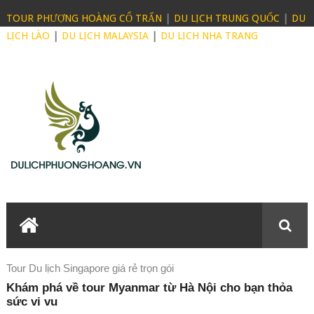
TOUR PHƯỢNG HOÀNG CỔ TRẤN
|
DU LỊCH TRUNG QUỐC
|
DU
LỊCH LÀO
|
DU LỊCH MALAYSIA
|
DU LỊCH NHA TRANG
Tour Du lịch Singapore giá rẻ trọn gói
Khám phá về tour Myanmar từ Hà Nội cho bạn thỏa
sức vi vu