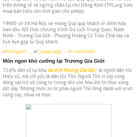
trên đường về xe ngừng chân tại chợ Đông Kinh (TP.Lạng Sơn)
mua bán (nếu còn thời gian cho phép).
19h00 :về tới Hà Nội, xe mang Quý quý khách về điểm hứa
ban đầu. Kết thúc chương trình Du Lich Trung Quoc: Nam
Ninh - Trương Gia Giới - Phượng Hoàng Cổ Trấn. Chia tay và
hẹn hẹn gặp lại Quý khách.
phamnga25
at
9 years ago
No comments:
Món ngon khó cưỡng tại Trương Gia Giới
72.6% dân số tại khu
du lịch Trương Gia Giới
là người dân tộc
thiểu số, mà cốt yếu là dân tộc Thổ. Người Thổ vì vậy cũng
đóng vai trò vô cùng to trong nền văn hóa ẩm từ thực vùng
đất này. Những món ăn từ phía người Thổ lừng danh với vị vô
cùng cay, chua và mặn.