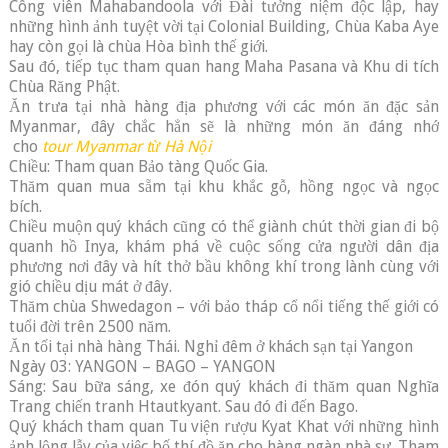
Công viên Mahabandoola với Đài tưởng niệm độc lập, hay
những hình ảnh tuyệt vời tại Colonial Building, Chùa Kaba Aye
hay còn gọi là chùa Hòa bình thế giới.
Sau đó, tiếp tục tham quan hang Maha Pasana và Khu di tích
Chùa Răng Phật.
Ăn trưa tại nhà hàng địa phương với các món ăn đặc sản
Myanmar, đây chắc hẳn sẽ là những món ăn đáng nhớ
cho
tour Myanmar từ Hà Nội
Chiều: Tham quan Bảo tàng Quốc Gia.
Thăm quan mua sẵm tại khu khắc gỗ, hồng ngọc và ngọc
bích.
Chiều muộn quý khách cũng có thể giành chút thời gian đi bộ
quanh hồ Inya, khám phá về cuộc sống cửa người dân địa
phương nơi đây và hít thở bầu không khí trong lành cùng với
gió chiều dịu mát ở đây.
Thăm chùa Shwedagon – với bảo tháp cổ nổi tiếng thế giới có
tuổi đời trên 2500 năm.
Ăn tối tại nhà hàng Thái. Nghỉ đêm ở khách sạn tại Yangon
Ngày 03: YANGON – BAGO – YANGON
Sáng: Sau bữa sáng, xe đón quý khách đi thăm quan Nghĩa
Trang chiến tranh Htautkyant. Sau đó đi đến Bago.
Quý khách tham quan Tu viện rượu Kyat Khat với những hình
ảnh lộng lẫy của việc bố thí đồ ăn cho hàng ngàn nhà sư. Tham