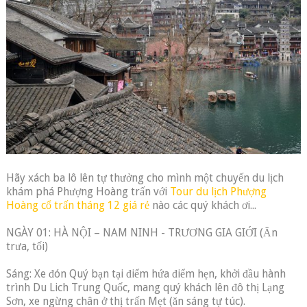
Hãy xách ba lô lên tự thưởng cho mình một chuyến du lịch
khám phá Phượng Hoàng trấn với
Tour du lịch Phượng
Hoàng cổ trấn tháng 12 giá rẻ
nào các quý khách ơi...
NGÀY 01: HÀ NỘI – NAM NINH - TRƯƠNG GIA GIỚI (Ăn
trưa, tối)
Sáng: Xe đón Quý bạn tại điểm hứa điểm hẹn, khởi đầu hành
trình Du Lich Trung Quốc, mang quý khách lên đô thị Lạng
Sơn, xe ngừng chân ở thị trấn Mẹt (ăn sáng tự túc).