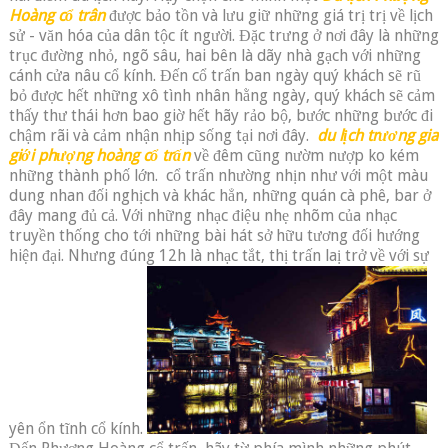
Hoàng cổ trân
được bảo tồn và lưu giữ những giá trị trị về lịch
sử - văn hóa của dân tộc ít người. Đặc trưng ở nơi đây là những
trục đường nhỏ, ngõ sâu, hai bên là dãy nhà gạch với những
cánh cửa nâu cổ kính. Đến cổ trấn ban ngày quý khách sẽ rũ
bỏ được hết những xô tình nhân hằng ngày, quý khách sẽ cảm
thấy thư thái hơn bao giờ hết hãy rảo bộ, bước những bước đi
chậm rãi và cảm nhận nhịp sống tại nơi đây.
du lịch trương gia
giới phượng hoàng cổ trấn
về đêm cũng nườm nượp ko kém
những thành phố lớn. cổ trấn nhường nhịn như với một màu
dung nhan đối nghịch và khác hẳn, những quán cà phê, bar ở
đây mang đủ cả. Với những nhạc điệu nhẹ nhõm của nhạc
truyền thống cho tới những bài hát sở hữu tương đối hướng
hiện đại. Nhưng đúng 12h là nhạc tắt, thị trấn laị trở về với sự
yên ổn tĩnh cổ kính.