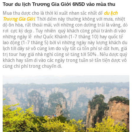
Tour du lịch Trương Gia Giới 6N5D vào mùa thu
Mua thu được cho là thời kì xuất nhan sắc nhất để
du lịch
Trương Gia Giới
. Thời điểm này thường không với mưa, nhiệt
độ ôn hòa, rất thoải mái, với những con đường trải là vàng, đỏ
rơi cực kỳ dẹp . Tuy nhiên quý khách cũng phải tránh đi vào
những ngày lễ như Quốc Khánh (1-7 tháng 10) hay quốc tế
lao động (1-7 tháng 5) bởi vì những ngày này lượng khách du
lịch tới đây sẽ vô cùng lơn do vậy tất cả tổn phí sẽ đắt hơn, giá
trị tour hay giá nhà nghỉ cũng sẽ tăng tới 50% . Nếu được quý
khách hay sắm đi vào các ngày trong tuần sẽ tằn tiện được vô
cùng chi phí trong chuyến đi.