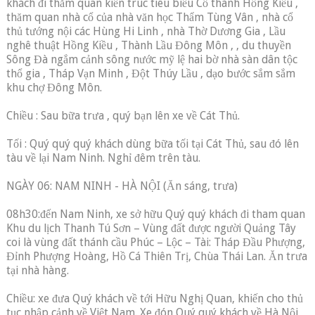
khách đi thăm quan kiến trúc tiêu biểu Cổ thành Hồng Kiều ,
thăm quan nhà cổ của nhà văn học Thẩm Tùng Vân , nhà cổ
thủ tướng nội các Hùng Hi Linh , nhà Thờ Dương Gia , Lầu
nghê thuật Hồng Kiều , Thành Lầu Đông Môn , , du thuyền
Sông Đà ngắm cảnh sông nước mỹ lệ hai bờ nhà sàn dân tộc
thổ gia , Tháp Vạn Minh , Đột Thúy Lầu , dạo bước sắm sắm
khu chợ Đông Môn.
Chiều : Sau bữa trưa , quý bạn lên xe về Cát Thủ.
Tối : Quý quý quý khách dùng bữa tối tại Cát Thủ, sau đó lên
tàu về lại Nam Ninh. Nghỉ đêm trên tàu.
NGÀY 06: NAM NINH - HÀ NỘI (Ăn sáng, trưa)
08h30:đến Nam Ninh, xe sở hữu Quý quý khách đi tham quan
Khu du lịch Thanh Tú Sơn – Vùng đất được người Quảng Tây
coi là vùng đất thánh cầu Phúc – Lộc – Tài: Tháp Đầu Phượng,
Đỉnh Phượng Hoàng, Hồ Cá Thiên Trị, Chùa Thái Lan. Ăn trưa
tại nhà hàng.
Chiều: xe đưa Quý khách về tới Hữu Nghị Quan, khiến cho thủ
tục nhập cảnh về Việt Nam. Xe đón Quý quý khách về Hà Nội,