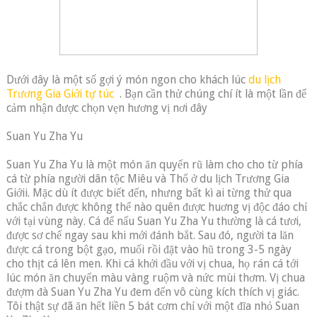
Dưới đây là một số gợi ý món ngon cho khách lúc
du lịch
Trương Gia Giới tự túc
. Bạn cần thử chúng chí ít là một lần để
cảm nhận được chọn vẹn hương vị nơi đây
Suan Yu Zha Yu
Suan Yu Zha Yu là một món ăn quyến rũ làm cho cho từ phía
cá từ phía người dân tộc Miêu và Thổ ở du lịch Trương Gia
Giớii. Mặc dù ít được biết đến, nhưng bất kì ai từng thử qua
chắc chắn được không thể nào quên được huơng vị độc đáo chỉ
với tại vùng này. Cá để nấu Suan Yu Zha Yu thường là cá tươi,
được sơ chế ngay sau khi mới đánh bắt. Sau đó, người ta lăn
được cá trong bột gạo, muối rồi đặt vào hũ trong 3-5 ngày
cho thịt cá lên men. Khi cá khởi đầu với vị chua, họ rán cá tới
lúc món ăn chuyển màu vàng ruộm và nức mùi thơm. Vị chua
đượm đà Suan Yu Zha Yu đem đến vô cùng kích thích vị giác.
Tôi thật sự đã ăn hết liền 5 bát cơm chỉ với một đĩa nhỏ Suan