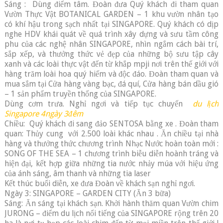
Sáng : Dùng điểm tâm. Đoàn đưa Quý khách đi tham quan
Vườn Thực Vật BOTANICAL GARDEN – 1 khu vườn nhân tạo
có khí hậu trong sạch nhất tại SINGAPORE. Quý khách có dịp
nghe HDV khái quát về quá trình xây dựng và sưu tầm công
phu của các nghệ nhân SINGAPORE, nhìn ngắm cách bài trí,
sắp xếp, và thưởng thức vẻ đẹp của những bộ sưu tập cây
xanh và các loài thực vật đến từ khắp mpji nơi trên thế giới với
hàng trăm loài hoa quý hiếm và độc đáo. Đoàn tham quan và
mua sắm tại Cửa hàng vàng bạc, đá quí, Cửa hàng bán dầu gió
– 1 sản phẩm truyền thống của SINGAPORE.
Dùng cơm trưa. Nghỉ ngơi và tiếp tục chuyến
du lịch
Singapore 4ngày 3đêm
Chiều: Quý khách đi sang đảo SENTOSA bằng xe . Đoàn tham
quan: Thủy cung với 2.500 loài khác nhau . Ăn chiều tại nhà
hàng và thưởng thức chương trình Nhạc Nước hoàn toàn mới :
SONG OF THE SEA – 1 chương trình biễu diễn hoành tráng và
hiện đại, kết hợp giữa những tia nước nhảy múa với hiệu ứng
của ánh sáng, âm thanh và những tia laser
Kết thúc buổi diễn, xe đưa Đoàn về khách sạn nghỉ ngơi.
Ngày 3: SINGAPORE – GARDEN CITY (Ăn 3 bữa)
Sáng: Ăn sáng tại khách sạn. Khởi hành thăm quan Vườn chim
JURONG – điểm du lịch nổi tiếng của SINGAPORE rộng trên 20