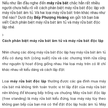
Nếu như lần đầu nghe đến
máy rửa bát
chắc hẳn rất nhiều
người chưa hiểu rõ về cách phân biệt máy rửa bát độc lập với
máy rửa bát âm tủ. Và hai loại máy rửa bát trên khác nhau như
thế nào? Dưới đây
Bếp Phượng Hoàng
xin gửi tới bạn bài
viết Cách phân biệt máy rửa bát âm tủ và máy rửa bát độc
lập nhé.
Cách phân biệt máy rửa bát âm tủ và máy rửa bát độc lập
Nhìn chung các dòng máy rửa bát độc lập hay máy rửa bát âm tủ
đểu có dung tích (công suất) rửa và các chương trình rửa cũng
như nguyên lý hoạt động giống nhau. Hai loại máy trên có lẽ chỉ
khác nhau về kiểu dáng và cách lắp đặt.
Loại
máy rửa bát độc lập
thường được các gia đình mua máy
rửa bát mà không tính toán trước vị trí lắp đặt của máy rửa bát
nên không để khoang bếp trống ưa chuộng. Máy rửa bát độc lập
(free standing) là máy rửa bát kiểu đứng, loại máy này tùy theo
không gian bếp của bạn mà có thể đặt độc lập hoặc âm tủ. Máy