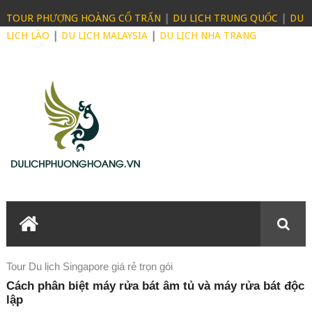
TOUR PHƯỢNG HOÀNG CỔ TRẤN
|
DU LỊCH TRUNG QUỐC
|
DU
LỊCH LÀO
|
DU LỊCH MALAYSIA
|
DU LỊCH NHA TRANG
Tour Du lịch Singapore giá rẻ trọn gói
Cách phân biệt máy rửa bát âm tủ và máy rửa bát độc
lập