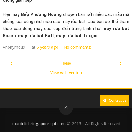
không gian bếp
Hiện nay
Bếp Phượng Hoàng
chuyên bán rất nhiều các mẫu mã
chủng loại cũng như màu sắc máy rửa bát. Các bạn có thể tham
khảo các dòng máy cao cấp đến trung bình như
máy rửa bát
Bosch
,
máy rửa bát Kaff
,
máy rửa bát Texgio
,...
Anonymous
at
6 years ago
No comments:
‹
›
Home
View web version
Contact us
tourdulichsingapore-ept.com
© 2015 - All Rights Reserved