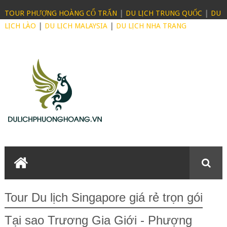
TOUR PHƯỢNG HOÀNG CỔ TRẤN
|
DU LỊCH TRUNG QUỐC
|
DU
LỊCH LÀO
|
DU LỊCH MALAYSIA
|
DU LỊCH NHA TRANG
Tour Du lịch Singapore giá rẻ trọn gói
Tại sao Trương Gia Giới - Phượng