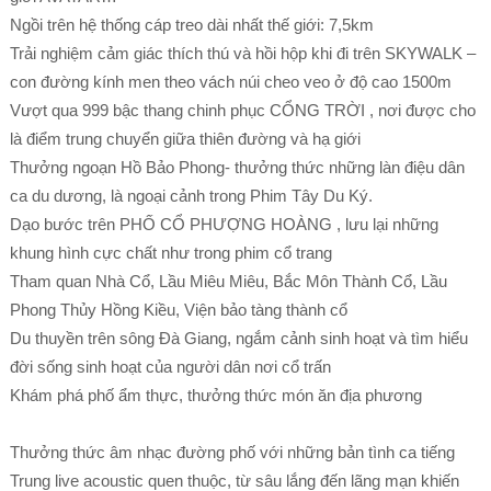
Ngồi trên hệ thống cáp treo dài nhất thế giới: 7,5km
Trải nghiệm cảm giác thích thú và hồi hộp khi đi trên SKYWALK –
con đường kính men theo vách núi cheo veo ở độ cao 1500m
Vượt qua 999 bậc thang chinh phục CỔNG TRỜI , nơi được cho
là điểm trung chuyển giữa thiên đường và hạ giới
Thưởng ngoạn Hồ Bảo Phong- thưởng thức những làn điệu dân
ca du dương, là ngoại cảnh trong Phim Tây Du Ký.
Dạo bước trên PHỐ CỔ PHƯỢNG HOÀNG , lưu lại những
khung hình cực chất như trong phim cổ trang
Tham quan Nhà Cổ, Lầu Miêu Miêu, Bắc Môn Thành Cổ, Lầu
Phong Thủy Hồng Kiều, Viện bảo tàng thành cổ
Du thuyền trên sông Đà Giang, ngắm cảnh sinh hoạt và tìm hiểu
đời sống sinh hoạt của người dân nơi cổ trấn
Khám phá phố ẩm thực, thưởng thức món ăn địa phương
Thưởng thức âm nhạc đường phố với những bản tình ca tiếng
Trung live acoustic quen thuộc, từ sâu lắng đến lãng mạn khiến