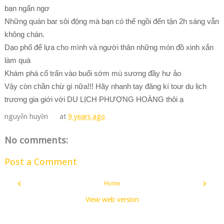
bạn ngẩn ngơ
Những quán bar sôi động mà bạn có thể ngồi đến tận 2h sáng vẫn
không chán.
Dạo phố để lựa cho mình và người thân những món đồ xinh xắn
làm quà
Khám phá cổ trấn vào buổi sớm mù sương đầy hư ảo
Vậy còn chần chừ gì nữa!!! Hãy nhanh tay đăng kí tour du lịch
trương gia giới với DU LỊCH PHƯỢNG HOÀNG thôi ạ
nguyễn huyền
at
9 years ago
No comments:
Post a Comment
‹
›
Home
View web version