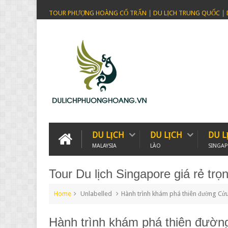
TOUR PHƯỢNG HOÀNG CỔ TRẤN
|
DU LỊCH TRUNG QUỐC
|
DU LỊCH
DU LỊCH
DU L
MALAYSIA
LÀO
SINGA
Tour Du lịch Singapore giá rẻ trọn
Home
Unlabelled
Hành trình khám phá thiên đường Cửu
Hành trình khám phá thiên đườn