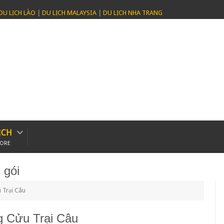
DU LỊCH LÀO
|
DU LỊCH MALAYSIA
|
DU LỊCH NHA TRANG
ỊCH
PORE
 gói
 Trại Câu
g Cửu Trại Câu