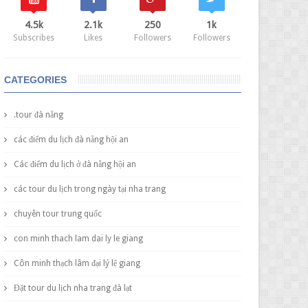
4.5k
2.1k
250
1k
Subscribes
Likes
Followers
Followers
CATEGORIES
.tour đà nẵng
các điểm du lịch đà nẵng hội an
Các điểm du lịch ở đà nẵng hội an
các tour du lịch trong ngày tại nha trang
chuyên tour trung quốc
con minh thach lam dai ly le giang
Côn minh thạch lâm đại lý lệ giang
Đặt tour du lịch nha trang đà lạt