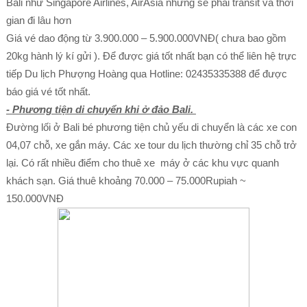
Bali như Singapore Airlines, AirAsia nhưng sẽ phải transit và thời
gian đi lâu hơn
Giá vé dao động từ 3.900.000 – 5.900.000VNĐ( chưa bao gồm
20kg hành lý kí gửi ). Để được giá tốt nhất bạn có thể liên hệ trực
tiếp Du lịch Phượng Hoàng qua Hotline: 02435335388 để được
báo giá vé tốt nhất.
-
Phương tiện di chuyển khi ở đảo Bali.
Đường lối ở Bali bé phương tiện chủ yếu di chuyển là các xe con
04,07 chỗ, xe gắn máy. Các xe tour du lịch thường chỉ 35 chỗ trở
lại. Có rất nhiều điểm cho thuê xe máy ở các khu vực quanh
khách sạn. Giá thuê khoảng 70.000 – 75.000Rupiah ~
150.000VNĐ