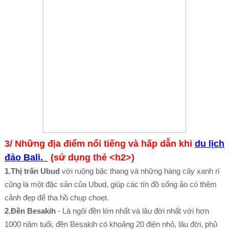
3/ Những địa điểm nổi tiếng và hấp dẫn khi
du lịch
đảo Bali.
(sử dụng thẻ <h2>)
1.Thị trấn Ubud
với ruộng bậc thang và những hàng cây xanh rì
cũng là một đặc sản của Ubud, giúp các tín đồ sống ảo có thêm
cảnh đẹp để tha hồ chụp choẹt.
2.Đền Besakih
- Là ngôi đền lớn nhất và lâu đời nhất với hơn
1000 năm tuổi, đền Besakih có khoảng 20 điện nhỏ, lâu đời, phủ