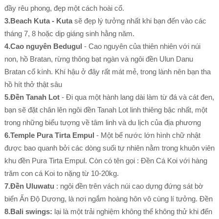
đầy rêu phong, đẹp một cách hoài cổ.
3.Beach Kuta - Kuta
sẽ đẹp lý tưởng nhất khi bạn đến vào các
tháng 7, 8 hoặc dịp giáng sinh hằng năm.
4.Cao nguyên Bedugul
- Cao nguyên của thiên nhiên với núi
non, hồ Bratan, rừng thông bạt ngàn và ngôi đền Ulun Danu
Bratan cổ kính. Khí hậu ở đây rất mát mẻ, trong lành nên bạn tha
hồ hít thở thật sâu
5.Đền Tanah Lot
- Đi qua một hành lang dài làm từ đá và cát đen,
bạn sẽ đặt chân lên ngôi đền Tanah Lot linh thiêng bậc nhất, một
trong những biểu tượng về tâm linh và du lịch của địa phương
6.Temple Pura Tirta Empul
- Một bể nước lớn hình chữ nhật
được bao quanh bởi các dòng suối tự nhiên nằm trong khuôn viên
khu đền Pura Tirta Empul. Còn có tên gọi : Đền Cá Koi với hàng
trăm con cá Koi to nặng từ 10-20kg.
7.Đền Uluwatu
: ngôi đền trên vách núi cao dựng đứng sát bờ
biển Ấn Độ Dương, là nơi ngắm hoàng hôn vô cùng lí tưởng. Đền
8.Bali swings:
lại là một trải nghiệm không thể không thử khi đến