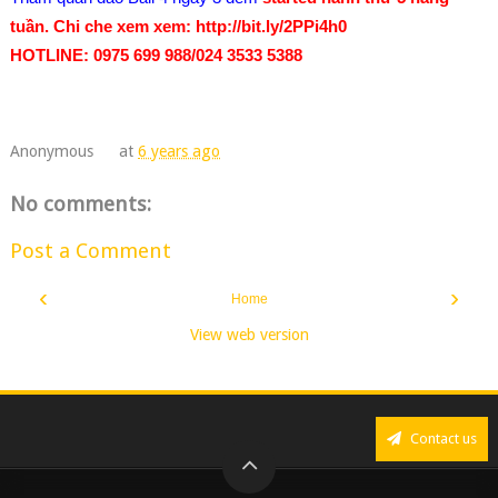
tuần.
Chi che xem xem: http://bit.ly/2PPi4h0
HOTLINE: 0975 699 988/024 3533 5388
Anonymous
at
6 years ago
No comments:
Post a Comment
‹
›
Home
View web version
Contact us