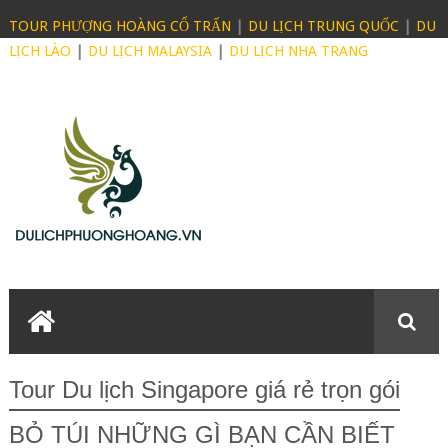
TOUR PHƯỢNG HOÀNG CỔ TRẤN
|
DU LỊCH TRUNG QUỐC
|
DU
LỊCH LÀO
|
DU LỊCH MALAYSIA
|
DU LỊCH NHA TRANG
Tour Du lịch Singapore giá rẻ trọn gói
BỎ TÚI NHỮNG GÌ BẠN CẦN BIẾT