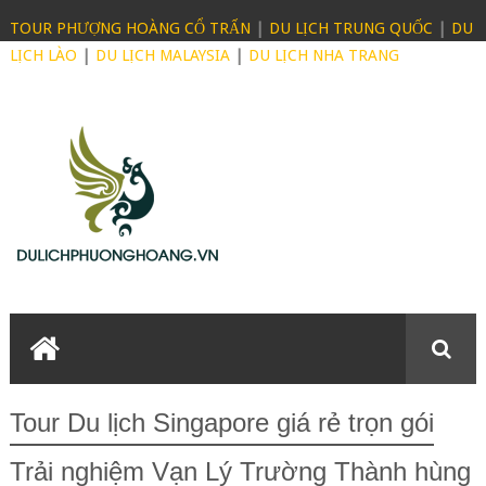
TOUR PHƯỢNG HOÀNG CỔ TRẤN
|
DU LỊCH TRUNG QUỐC
|
DU
LỊCH LÀO
|
DU LỊCH MALAYSIA
|
DU LỊCH NHA TRANG
Tour Du lịch Singapore giá rẻ trọn gói
Trải nghiệm Vạn Lý Trường Thành hùng