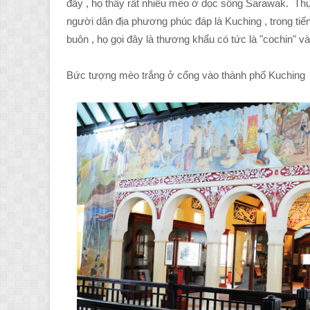
đây , họ thấy rất nhiều mèo ở dọc sông Sarawak. Thực
người dân địa phương phúc đáp là Kuching , trong ti
buôn , họ gọi đây là thương khẩu có tức là "cochin" và
Bức tượng mèo trắng ở cổng vào thành phố Kuching