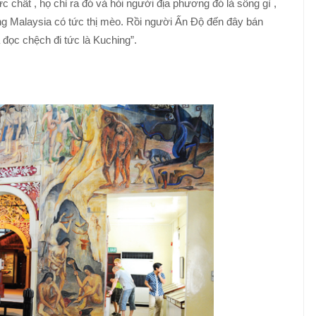
 chất , họ chỉ ra đó và hỏi người địa phương đó là sông gì ,
ếng Malaysia có tức thị mèo. Rồi người Ấn Độ đến đây bán
 đọc chệch đi tức là Kuching”.