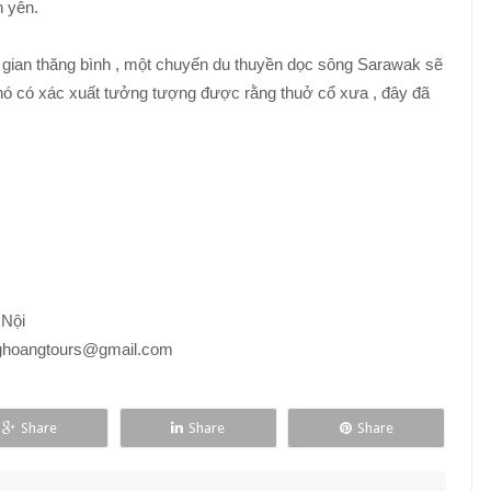
h yên.
gian thăng bình , một chuyến du thuyền dọc sông Sarawak sẽ
hó có xác xuất tưởng tượng được rằng thuở cổ xưa , đây đã
 Nội
ghoangtours@gmail.com
Share
Share
Share