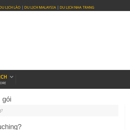
DU LỊCH LÀO
|
DU LỊCH MALAYSIA
|
DU LỊCH NHA TRANG
ỊCH
PORE
 gói
g?
uching?