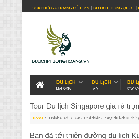
TOUR PHƯỢNG HOÀNG CỔ TRẤN
|
DU LỊCH TRUNG QUỐC
|
DU LỊCH
DU LỊCH
DU L
MALAYSIA
LÀO
SINGA
Tour Du lịch Singapore giá rẻ trọn
Home
Unlabelled
Bạn đã tới thiên đường du lịch Kuchin
Bạn đã tới thiên đường du lịch K