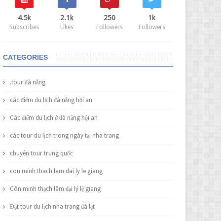
4.5k
2.1k
250
1k
Subscribes
Likes
Followers
Followers
CATEGORIES
.tour đà nẵng
các điểm du lịch đà nẵng hội an
Các điểm du lịch ở đà nẵng hội an
các tour du lịch trong ngày tại nha trang
chuyên tour trung quốc
con minh thach lam dai ly le giang
Côn minh thạch lâm đại lý lệ giang
Đặt tour du lịch nha trang đà lạt