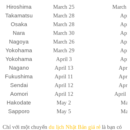
Hiroshima
March 25
March 3
Takamatsu
March 28
Apri
Osaka
March 28
Apri
Nara
March 30
Apri
Nagoya
March 26
Apri
Yokohama
March 29
Apri
Yokohama
April 3
Apri
Nagano
April 13
Apri
Fukushima
April 11
Apri
Sendai
April 12
Apri
Aomori
April 12
April 
Hakodate
May 2
May
Sapporo
May 5
May
Chỉ với một chuyến
du lịch Nhật Bản giá rẻ
là bạn có