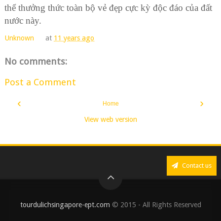
thể thưởng thức toàn bộ vẻ đẹp cực kỳ độc đáo của đất
nước này.
Unknown
at
11 years ago
No comments:
Post a Comment
‹
›
Home
View web version
Contact us
tourdulichsingapore-ept.com
© 2015 - All Rights Reserved