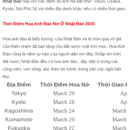
Nhật Bản
này với các điểm du lịch nổi bật như: Tokyo, Osaka,
Kyoto, Núi Phú Sỹ và nhiều địa danh khác nếu có nhiều thời gian.
Thời Điểm Hoa Anh Đảo Nở Ở Nhật Bản 2015
Hoa anh đào là biểu tượng của Nhật Bản và là món quà vô giá
của thiên nhiên đã ban tặng cho đất nước mặt trời mọc. Hoa Anh
Đào cũng là niềm tự hào của người dân nơi đây. Khắp nơi trên
đất nước Nhật Bản đều có hoa anh đào , đặc biệt ở trong các
công viên, ven sông, dọc theo bờ kênh, trong sân các ngôi biệt
thự.
Địa Điểm
Thời Điểm Hoa Nở
Thời Gian 
Tokyo
March 29
Apri
Kyoto
March 28
Apri
Kagoshima
March 24
March 3
Kumamoto
March 20
March 3
Fukuoka
March 22
March 2