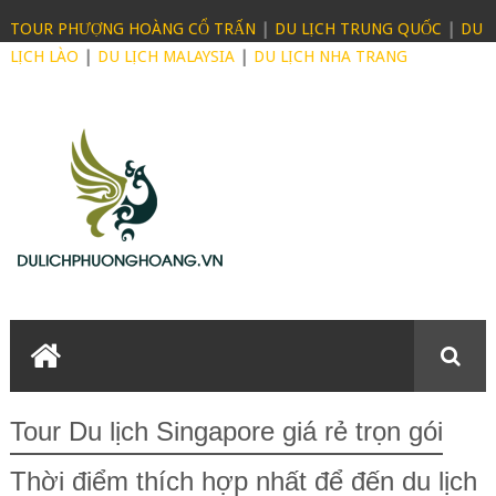
TOUR PHƯỢNG HOÀNG CỔ TRẤN
|
DU LỊCH TRUNG QUỐC
|
DU
LỊCH LÀO
|
DU LỊCH MALAYSIA
|
DU LỊCH NHA TRANG
Tour Du lịch Singapore giá rẻ trọn gói
Thời điểm thích hợp nhất để đến du lịch