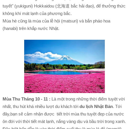
tuyết" (yukiguni) Hokkaidou (北海道 bắc hải đạo), để thưởng thức
không khí mát lạnh của phương bắc.
Mùa hè cũng là mùa của lễ hội (matsuri) và bắn pháo hoa
(hanabi) trên khắp nước Nhật.
Mùa Thu Tháng 10 - 11 :
Là một trong những thời điểm tuyệt vời
nhất, thu hút khá nhiều lượt du khách tới
du lịch Nhật Bản
. Tới
đây,bạn sẽ cảm nhận được tiết trời mùa thu tuyệt đẹp của nước
ôn đới với thời tiết mát lạnh, nắng vàng dịu và bầu trời trong xanh.
Đặc biệt hấp dẫn là vào thời điểm cuối thu là mùa lá đỏ (momiji),