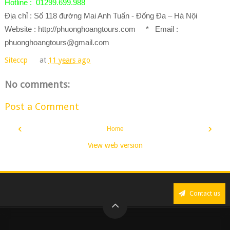
Hotline : 01299.699.988
Địa chỉ : Số 118 đường Mai Anh Tuấn - Đống Đa – Hà Nội
Website : http://phuonghoangtours.com * Email :
phuonghoangtours@gmail.com
Siteccp
at
11 years ago
No comments:
Post a Comment
‹
›
Home
View web version
Contact us