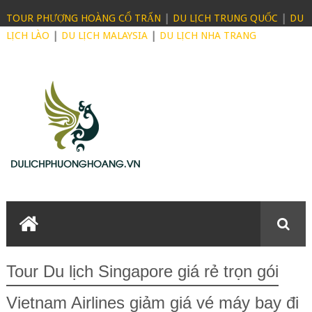
TOUR PHƯỢNG HOÀNG CỔ TRẤN
|
DU LỊCH TRUNG QUỐC
|
DU
LỊCH LÀO
|
DU LỊCH MALAYSIA
|
DU LỊCH NHA TRANG
Tour Du lịch Singapore giá rẻ trọn gói
Vietnam Airlines giảm giá vé máy bay đi