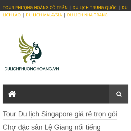
TOUR PHƯỢNG HOÀNG CỔ TRẤN
|
DU LỊCH TRUNG QUỐC
|
DU
LỊCH LÀO
|
DU LỊCH MALAYSIA
|
DU LỊCH NHA TRANG
Tour Du lịch Singapore giá rẻ trọn gói
Chợ đặc sản Lệ Giang nổi tiếng