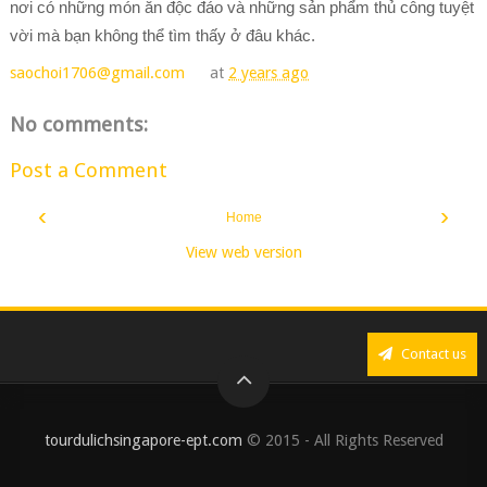
nơi có những món ăn độc đáo và những sản phẩm thủ công tuyệt
vời mà bạn không thể tìm thấy ở đâu khác.
saochoi1706@gmail.com
at
2 years ago
No comments:
Post a Comment
‹
›
Home
View web version
Contact us
tourdulichsingapore-ept.com
© 2015 - All Rights Reserved