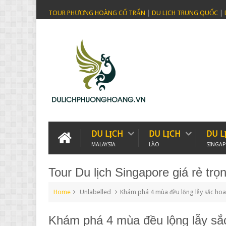
TOUR PHƯỢNG HOÀNG CỔ TRẤN
|
DU LỊCH TRUNG QUỐC
|
DU LỊCH
DU LỊCH
DU L
MALAYSIA
LÀO
SINGA
Tour Du lịch Singapore giá rẻ trọn
Home
Unlabelled
Khám phá 4 mùa đều lộng lẫy sắc ho
Khám phá 4 mùa đều lộng lẫy sắ