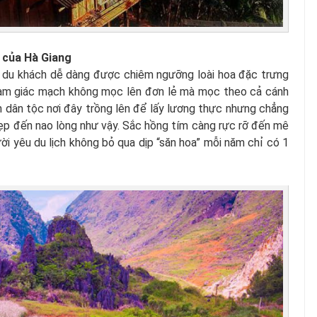
 của Hà Giang
g du khách dễ dàng được chiêm ngưỡng loài hoa đặc trưng
tam giác mạch không mọc lên đơn lẻ mà mọc theo cả cánh
n dân tộc nơi đây trồng lên để lấy lương thực nhưng chẳng
đẹp đến nao lòng như vậy. Sắc hồng tím càng rực rỡ đến mê
ời yêu du lịch không bỏ qua dịp “săn hoa” mỗi năm chỉ có 1