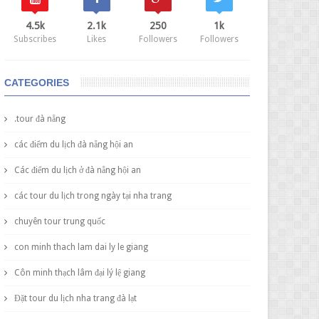
4.5k
2.1k
250
1k
Subscribes
Likes
Followers
Followers
CATEGORIES
.tour đà nẵng
các điểm du lịch đà nẵng hội an
Các điểm du lịch ở đà nẵng hội an
các tour du lịch trong ngày tại nha trang
chuyên tour trung quốc
con minh thach lam dai ly le giang
Côn minh thạch lâm đại lý lệ giang
Đặt tour du lịch nha trang đà lạt