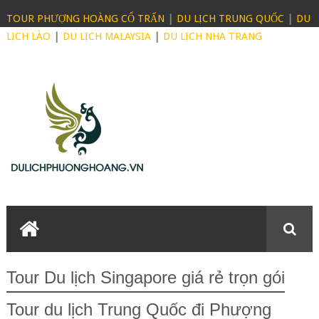
TOUR PHƯỢNG HOÀNG CỔ TRẤN
|
DU LỊCH TRUNG QUỐC
|
DU
LỊCH LÀO
|
DU LỊCH MALAYSIA
|
DU LỊCH NHA TRANG
Tour Du lịch Singapore giá rẻ trọn gói
Tour du lịch Trung Quốc đi Phượng