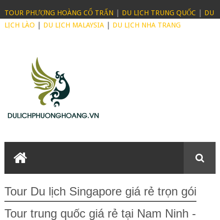
TOUR PHƯỢNG HOÀNG CỔ TRẤN
|
DU LỊCH TRUNG QUỐC
|
DU
LỊCH LÀO
|
DU LỊCH MALAYSIA
|
DU LỊCH NHA TRANG
Tour Du lịch Singapore giá rẻ trọn gói
Tour trung quốc giá rẻ tại Nam Ninh -