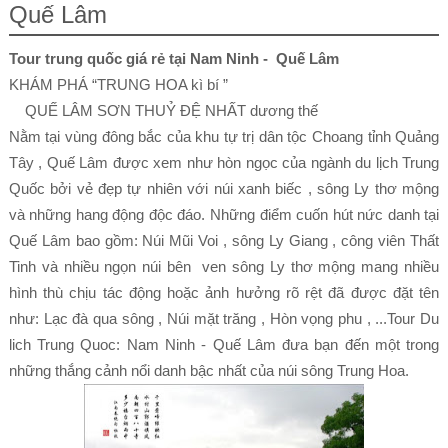
Quế Lâm
Tour trung quốc giá rẻ tại Nam Ninh - Quế Lâm
KHÁM PHÁ “TRUNG HOA kì bí ”
QUẾ LÂM SƠN THUỶ ĐỆ NHẤT dương thế
Nằm tại vùng đông bắc của khu tự trị dân tộc Choang tỉnh Quảng
Tây , Quế Lâm được xem như hòn ngọc của ngành du lịch Trung
Quốc bởi vẻ đẹp tự nhiên với núi xanh biếc , sông Ly thơ mộng
và những hang động độc đáo. Những điểm cuốn hút nức danh tại
Quế Lâm bao gồm: Núi Mũi Voi , sông Ly Giang , công viên Thất
Tinh và nhiều ngọn núi bên ven sông Ly thơ mộng mang nhiều
hình thù chịu tác động hoặc ảnh hưởng rõ rệt đã được đặt tên
như: Lạc đà qua sông , Núi mặt trăng , Hòn vọng phu , ...Tour Du
lich Trung Quoc: Nam Ninh - Quế Lâm đưa bạn đến một trong
những thắng cảnh nổi danh bậc nhất của núi sông Trung Hoa.