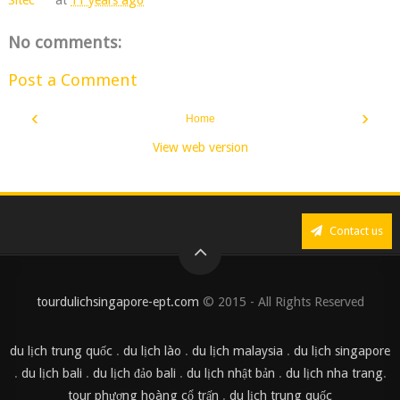
No comments:
Post a Comment
‹
›
Home
View web version
Contact us
tourdulichsingapore-ept.com
© 2015 - All Rights Reserved
du lịch trung quốc
.
du lịch lào
.
du lịch malaysia
.
du lịch singapore
.
du lịch bali
.
du lịch đảo bali
.
du lịch nhật bản
.
du lịch nha trang
.
tour phượng hoàng cổ trấn
.
du lịch trung quốc