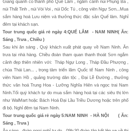
Giang quanh co thành phố Quế Lâm , ngắm cảnh núi Phụng Ba ,
núi Thất Tinh , núi Vòi Voi , núi Dốc Tú , công viên Ngự Sơn...Mua
sắm hàng hoá Lưu niệm và thưởng thức đặc sản Quế lâm. Nghỉ
đêm tại khách sạn.
Tour trung quốc giá rẻ ngày 4:QUẾ LÂM - NAM NINH( Ăn:
Sáng , Trưa , Chiều )
Sau khi ăn sáng , Quý khách xuất phát quay về Nam Ninh. Ăn
trưa tại nhà hàng. Chiều đoàn tham quan thanh thoát Sơn ngắm
cảnh đẹp thiên nhiên với: Tháp Ngự Long , Tháp Ðầu Phượng ,
chùa Thái Lan... , trọng tâm triển lãm Quốc tế Nam Ninh , công
viên Nam Hồ , quảng trường dân tộc , Đại Lễ Đường , thưởng
thức văn hoá Trung Hoa - Lưỡng Nghĩa Hiên và ngọc trai Nam
Ninh.Tối quý khách tự do mua sắm hàng hoá tại các siêu thị lớn
như WalMart hoặc Bách Hoá Đại Lầu Triều Dương hoặc trên phố
đi bộ. Nghỉ đêm tại Nam Ninh.
Tour trung quốc giá rẻ ngày 5:NAM NINH - HÀ NỘI ( Ăn:
Sáng , Trưa )
Ăn sáng , đoàn ngơi nghỉ tự do , 09h:30 đoàn tập kết lên xe về thị