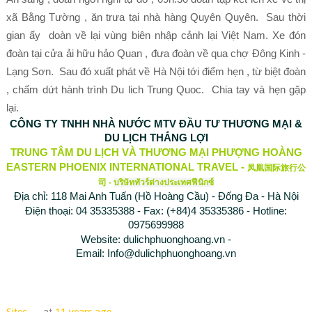
xã Bằng Tường , ăn trưa tại nhà hàng Quyên Quyên. Sau thời
gian ấy doàn về lại vùng biên nhập cảnh lại Việt Nam. Xe đón
đoàn tại cửa ải hữu hảo Quan , đưa đoàn về qua chợ Đông Kinh -
Lạng Sơn. Sau đó xuất phát về Hà Nội tới điểm hẹn , từ biệt đoàn
, chấm dứt hành trình Du lich Trung Quoc. Chia tay và hẹn gặp
lại.
CÔNG TY TNHH NHÀ NƯỚC MTV ĐẦU TƯ THƯƠNG MẠI &
DU LỊCH THẮNG LỢI
TRUNG TÂM DU LỊCH VÀ THƯƠNG MẠI PHƯỢNG HOÀNG
EASTERN PHOENIX INTERNATIONAL TRAVEL -
凤凰国际旅行公
司
-
บริษัททัวร์ต่างประเทศฟีนิกซ์
Địa chỉ: 118 Mai Anh Tuấn (Hồ Hoàng Cầu) - Đống Đa - Hà Nội
Điện thoại: 04 35335388 - Fax: (+84)4 35335386 - Hotline:
0975699988
Website:
dulichphuonghoang.vn
-
Email:
Info@dulichphuonghoang.vn
Sitec
at
11 years ago