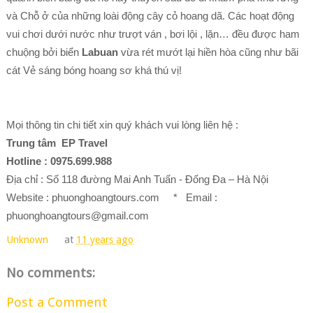
và Chỗ ở của những loài động cây cỏ hoang dã. Các hoạt động
vui chơi dưới nước như trượt ván , bơi lội , lặn… đều được ham
chuộng bởi biển
Labuan
vừa rét mướt lại hiền hòa cũng như bãi
cát Vẻ sáng bóng hoang sơ khá thú vị!
Mọi thông tin chi tiết xin quý khách vui lòng liên hệ :
Trung tâm EP Travel
Hotline : 0975.699.988
Địa chỉ : Số 118 đường Mai Anh Tuấn - Đống Đa – Hà Nội
Website : phuonghoangtours.com * Email :
phuonghoangtours@gmail.com
Unknown
at
11 years ago
No comments:
Post a Comment