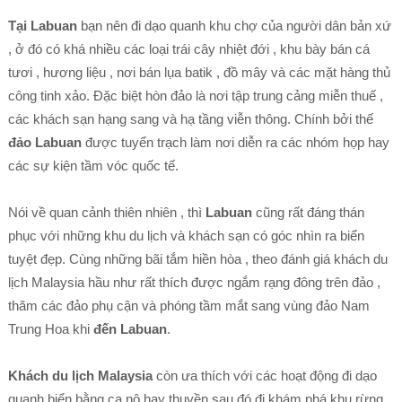
Tại Labuan
bạn nên đi dạo quanh khu chợ của người dân bản xứ
, ở đó có khá nhiều các loại trái cây nhiệt đới , khu bày bán cá
tươi , hương liệu , nơi bán lụa batik , đồ mây và các mặt hàng thủ
công tinh xảo. Đặc biệt hòn đảo là nơi tập trung cảng miễn thuế ,
các khách sạn hạng sang và hạ tầng viễn thông. Chính bởi thế
đảo Labuan
được tuyển trạch làm nơi diễn ra các nhóm họp hay
các sự kiện tầm vóc quốc tế.
Nói về quan cảnh thiên nhiên , thì
Labuan
cũng rất đáng thán
phục với những khu du lịch và khách sạn có góc nhìn ra biển
tuyệt đẹp. Cùng những bãi tắm hiền hòa , theo đánh giá khách du
lịch Malaysia hầu như rất thích được ngắm rạng đông trên đảo ,
thăm các đảo phụ cận và phóng tầm mắt sang vùng đảo Nam
Trung Hoa khi
đến Labuan
.
Khách du lịch Malaysia
còn ưa thích với các hoạt động đi dạo
quanh biển bằng ca nô hay thuyền sau đó đi khám phá khu rừng