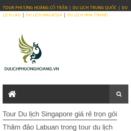
TOUR PHƯỢNG HOÀNG CỔ TRẤN
|
DU LỊCH TRUNG QUỐC
|
DU
LỊCH LÀO
|
DU LỊCH MALAYSIA
|
DU LỊCH NHA TRANG
Tour Du lịch Singapore giá rẻ trọn gói
Thăm đảo Labuan trong tour du lịch