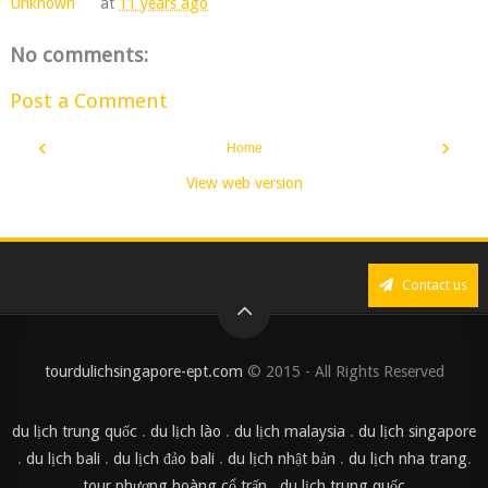
Unknown
at
11 years ago
No comments:
Post a Comment
‹
›
Home
View web version
Contact us
tourdulichsingapore-ept.com
© 2015 - All Rights Reserved
du lịch trung quốc
.
du lịch lào
.
du lịch malaysia
.
du lịch singapore
.
du lịch bali
.
du lịch đảo bali
.
du lịch nhật bản
.
du lịch nha trang
.
tour phượng hoàng cổ trấn
.
du lịch trung quốc