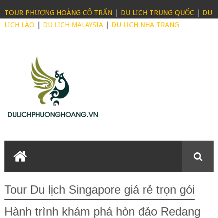
TOUR PHƯỢNG HOÀNG CỔ TRẤN
|
DU LỊCH TRUNG QUỐC
|
DU
LỊCH LÀO
|
DU LỊCH MALAYSIA
|
DU LỊCH NHA TRANG
Tour Du lịch Singapore giá rẻ trọn gói
Hành trình khám phá hòn đảo Redang