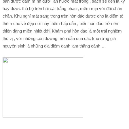
bạn được đắm mình dưới làn nước mát trong , sạch sẽ đến lạ kỳ
hay được thả bộ trên bãi cát trắng phau , mềm mịn với đôi chân
chần. Khu nghỉ mát sang trọng trên hòn đảo được cho là điểm tô
thêm cho vẻ đẹp nơi này thêm hấp dẫn , biến hòn đảo trở nên
thiên đàng miền nhiệt đới. Khám phá hòn đảo là một trải nghiệm
thú vị , với những con đường mòn dẫn qua các khu rừng già
nguyên sinh là những địa điểm danh lam thắng cảnh…