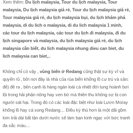
Xem thêm:
Du lịch malaysia, Tour du lịch malaysia, Tour
malaysia, Du lịch malaysia giá rẻ, Tour du lịch malaysia giá rẻ,
Tour malaysia giá rẻ, du lịch malaysia bụi, du lịch khám phá
malaysia, di du lich o malaysia, di du lich malaysia 1 minh,
các tour du lịch malaysia, các tour du lịch đi malaysia, đi du
lịch singapore và malaysia, du lịch malaysia giá rẻ, du lịch
malaysia cần biết, du lich malaysia nhung dieu can biet, du
lich malaysia can biet,..
Không chỉ có vậy ,
vùng biển ở Redang
cũng thật sự kỳ vĩ và
quyến rũ , bởi nơi đây là nhà của rùa biển khổng lồ cư trú và sản:
đẻ) đẻ ra , bên cạnh là hàng ngàn loài cá nhiệt đới tung hoành bơi
lội trong hải phận nông hay ven bờ mà thiên thu không sợ bị con
người sát hại. Trong đó có các loài đặc biệt như loài Lươn Moray
khổng lồ hay cá song Redang… Điều kỳ thú hơn là một dãi gồm
kim trải dài bất tận dưới nước sẽ làm bạn kinh ngạc với bức tranh
đa sắc màu…